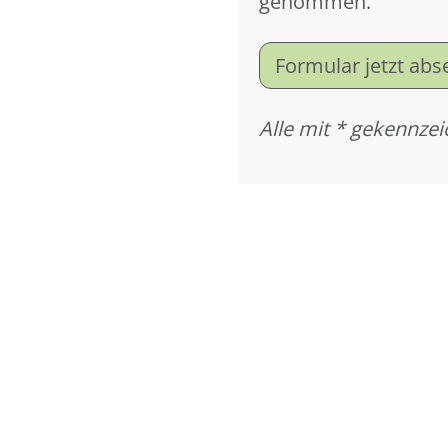
genommen.
Formular jetzt ab
Alle mit * gekennzei