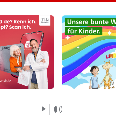
n Sie E-Rezepte selbst
Unsere LINDANI Welt
per Scan mit Ihrem
Kinder und Eltern: To
artphone ein - ganz
Mal- und Bastelvorla
einfach über die
Gewinnspiele, Reze
gesund.de-App.
und vieles mehr!
Mehr erfahren
Mehr erfahren