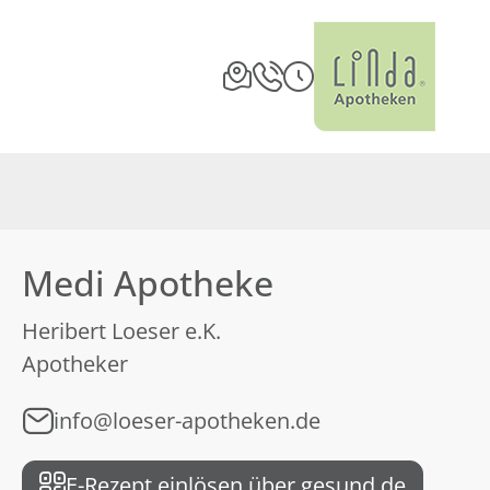
Medi Apotheke
Heribert Loeser e.K.
Apotheker
info@loeser-apotheken.de
E-Rezept einlösen über gesund.de