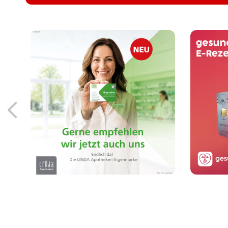
Löse
Endlich da! Die LINDA
Eigenmarke: Arzneimittel
Sm
von der Apothekenmarke,
der Sie vertrauen.
Mehr erfahren