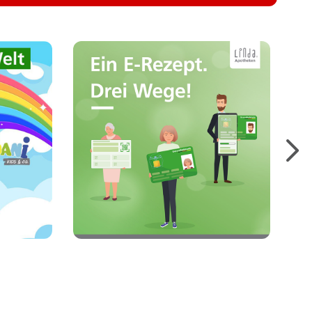
Hier finden Sie die
 für
wichtigsten Informationen
lle
zum E-Rezept und zu den
gen,
verschiedenen
pte
Möglichkeiten, E-Rezepte
einzulösen.
Mehr erfahren